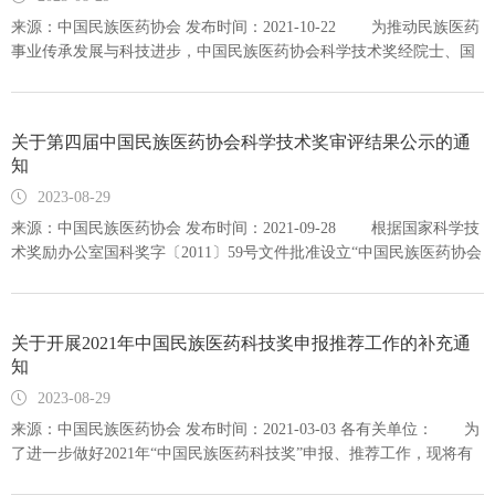
奖”申报、推荐工作的函》2、2024年中国民族医药协会科学技术奖推
来源：中国民族医药协会 发布时间：2021-10-22 为推动民族医药
荐书；3、2024年中国民族医药协会科学技术奖项目摘要；4、2024年
事业传承发展与科技进步，中国民族医药协会科学技术奖经院士、国
中国民族医药协会科学技术奖同级、同类奖励项目汇总表；5、回避专
医大师领军组成专家团队初评、终审、公示后，现将2021年中国民族
家申请表；6、《中华人民共和国国家标准》GB/T13745-2009标准
医药协会科学技术奖公告。 附件：2021年中国民族医药协会科学
（民族医药学科专业代码） 中国民族医药协会2024年3月27日
技术奖获奖项目名单 中国民族医药协会 2021年10月22日
关于第四届中国民族医药协会科学技术奖审评结果公示的通
附件：2021年中国民族医药协会科学技术奖获奖项目名单.pdf
知
2023-08-29
来源：中国民族医药协会 发布时间：2021-09-28 根据国家科学技
术奖励办公室国科奖字〔2011〕59号文件批准设立“中国民族医药协会
科学技术奖”，协会本着公开、公正、公平的原则，于8-9月组织由中
国工程院院士、国医大师在内的中医药、民族医药专家对申报项目进
行了审评，现将审评结果予以公示，任何单位和个人对公示的结果有
关于开展2021年中国民族医药科技奖申报推荐工作的补充通
异议，请登陆协会网站(http://www.chinaema.org.cn
知
2023-08-29
来源：中国民族医药协会 发布时间：2021-03-03 各有关单位： 为
了进一步做好2021年“中国民族医药科技奖”申报、推荐工作，现将有
关申报推荐工作补充通知如下： 一、申报推荐要求 1、各级民