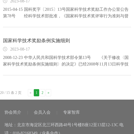
2023-08-17
2015-04-15 国科奖字〔2015〕13号国家科学技术奖励工作办公室公告
第78号 经科学技术部批准，《国家科学技术奖评审行为准则与督
查暂行规定》现予发布施行。2003年7月1日国家科学技术奖励工作办
公室发布的《国家科学技术奖评审行为准则与督查暂行办法》同时废
止。
国家科学技术奖励条例实施细则
2023-08-17
2008-12-23 中华人民共和国科学技术部令第13号 《关于修改〈国
家科学技术奖励条例实施细则〉的决定》已经2008年11月13日科学技
术部第27次部务会议审议通过，现予公布，自2009年2月1日起施
行。
20 / 15 条 2 页
«
1
2
»
协会简介
会员入会
专家智库
|
|
地址：北京市海淀区北三环西路48号1号楼B座12至13层12-13C 电
话：010-82168349（业务合作）