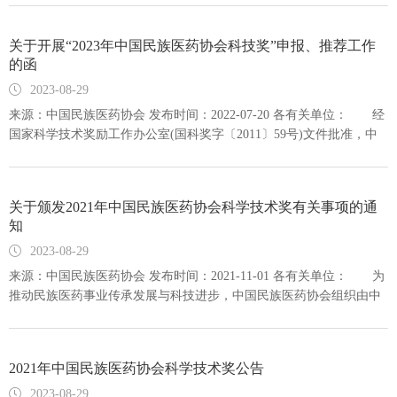
会科学技术奖，详见（以下简称科技奖申报函）第二项。（三）申报
材料要求1、科技奖申报推荐书要以WORD和PDF（加盖推荐单位公
章）两种文档形式，同时发送至协会邮箱：zgmzyyxh@sina.com进行
关于开展“2023年中国民族医药协会科技奖”申报、推荐工作
注册登记。中国民族医药协会科学技术奖申报截止日期原则上到2024
的函
年6月30日前。2、请将申报材料加盖公章后的科技奖纸质版申报书
2023-08-29
（一式两份）寄：北京市海淀区北三环西路48号1号楼B座12层C室
来源：中国民族医药协会 发布时间：2022-07-20 各有关单位： 经
（中国民族医药协会），注明“科技奖推荐申报材料”。3、联系人：
国家科学技术奖励工作办公室(国科奖字〔2011〕59号)文件批准，中
王秋娣 18611557260（微信同手机号）联系电话：010-594237604、
国民族医药协会于2011年设立中国民族医药协会科学技术奖(简称中国
《2024年中国民族医药协会科学技术奖推荐书》WORD版可登录中国
民族医药科技奖)，旨在奖励我国民族医药传承与创新领域做出突出贡
民族医药协会网站下载。二、关于药品说明书修订国家药品监督管理
献的个人和单位。协会将从年度奖项项目中择优向上级部门推荐提名
局于2022年1月4日发布（2022年第1号）《己上市中药说明书安全信息
关于颁发2021年中国民族医药协会科学技术奖有关事项的通
国家科学技术奖。 为做好“2023年中国民族医药协会科学技术
项内容修订技术指导原则（试行）》修改中药说明书的指导原则，强
知
奖”申报
调中药需要全生命周期管理，保障公众用药安全，请民族药（中药）
2023-08-29
企业及药品上市许可持有人，抓紧对已上市药品说明书安全信息项内
容修订。三、关于药品临床综合评价贯彻落实党中央、国务院关于健
来源：中国民族医药协会 发布时间：2021-11-01 各有关单位： 为
全药品供应保障制度的决策部署和加大力度支持少数民族医药发展的
推动民族医药事业传承发展与科技进步，中国民族医药协会组织由中
精神，按照国家卫生健康委《关于开展药品使用监测和临床综合评价
国科学院院士、中国工程院院士和国医大师领衔的专家团队，经对中
工作的通知》部署和《药品临床综合评价管理指南（2021年版 试
国民族医药协会科学技术奖初评、终评、公示、公告后，现将颁发
行）》要求,促进药品回归临床价值，进行临床综合评价与价值评估，
2021年中国民族医药协会科学技术奖有关事项通知如下： 一、根
2021年中国民族医药协会科学技术奖公告
推荐临床基本用药。 附件：1、中国民族医药协会中民医药协字
据有关部门疫情防控要求，今年不组织召开2021年科技奖现场颁奖大
〔2023〕111号文件《关于开展“2024年中国民族医药协会科学技术
会。 二、中国民族
2023-08-29