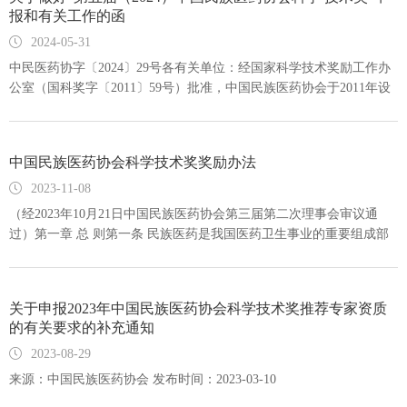
报和有关工作的函
2024-05-31
中民医药协字〔2024〕29号各有关单位：经国家科学技术奖励工作办
公室（国科奖字〔2011〕59号）批准，中国民族医药协会于2011年设
立中国民族医药协会科学技术奖。该奖是国家批准设立的重要奖项之
一，旨在奖励我国民族医药和中医药传承与创新领域做出突出贡献的
个人和单位。第五届科技奖申报工作，是今年民族医药领域的重大工
中国民族医药协会科学技术奖奖励办法
作和活动，请抓紧时间，积极组织好科技奖推荐、申报工作。根据国
家有关药品的新政策、新规定，药品说明书安全信息项，特别是注意
2023-11-08
事项不明的内容必须修订，否则在规定时限后不予再注册。同时，国
（经2023年10月21日中国民族医药协会第三届第二次理事会审议通
家要求必须加强对药品进行临床综合评价与价值评估，方可推荐入临
过）第一章 总 则第一条 民族医药是我国医药卫生事业的重要组成部
床基本用药目录。中国民族医药协会作为国家民委主管的国家一级行
分,促进民族医药科学技术的发展与创新，是提高人民健康水平的重要
业协会，有责任、有资质、有能力会同中国中医科学院等有关管机构
保障。为了奖励在民族医药科学技术活动中做出突出贡献的公民、组
为各有关药企开展以上两项技术服务工作。协会愿与各有关单位携手
织，调动广大民族医药科学技术工作者的积极性和创造性，促进我国
合作，助力发展。请与协会联系。现将有关事项通知如下：一、关于
关于申报2023年中国民族医药协会科学技术奖推荐专家资质
民族医药科学技术的发展，根据《中华人民共和国科学技术进步法》
的有关要求的补充通知
2024年科技奖申报（一）申报范围详见中国民族医药协会中民医药协
《国家功勋荣誉表彰条
字〔2023〕111号文件《关于开展“2024年中国民族医药协会科学技术
2023-08-29
奖”申报、推荐工作的函》（以下简称科技奖申报函）第一项。（二）
来源：中国民族医药协会 发布时间：2023-03-10
申报条件符合科技奖申报范围的个人、单位均可申报中国民族医药协