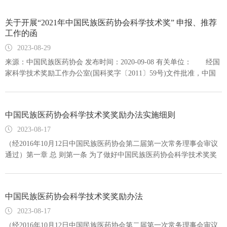
族医药(中医药)医疗、科研、教学单位推荐的项目，由本单位审查并
加盖公章后报协会科技奖励办公室。 2、各级民族医药(中医药)企
​关于开展“2021年中国民族医药协会科学技术奖” 申报、推荐
业推荐的项目，由本单位审查并加盖公章后报协会科技奖励办公
工作的函
室。 3、中国
2023-08-29
来源：中国民族医药协会 发布时间：2020-09-08 有关单位： 经国
家科学技术奖励工作办公室(国科奖字〔2011〕59号)文件批准，中国
民族医药协会于2011年设立中国民族医药协会科学技术奖(简称中国民
族医药科技奖)，旨在奖励我国民族医药传承与创新领域做出突出贡献
的个人和单位。协会将从年度奖项项目中择优向上级部门推荐提名国
中国民族医药协会科学技术奖奖励办法实施细则
家科学技术奖。 为做好“2021年中国民族医药协会科学技术奖”申
报、
2023-08-17
（经2016年10月12日中国民族医药协会第二届第一次常务理事会审议
通过）第一章 总 则第一条 为了做好中国民族医药协会科学技术奖奖
励工作，保证中国民族医药协会科学技术奖评审工作的顺利开展和评
审质量，根据《中国民族医药协会科学技术奖奖励办法》（以下称奖
励办法），制定本细则。第二条 本细则适用于中国民族医药协会科学
中国民族医药协会科学技术奖奖励办法
技术奖的推荐、评审、授奖等各项活动。第三条 中国民族医药协会贯
彻“尊重劳动、尊
2023-08-17
（经2016年10月12日中国民族医药协会第二届第一次常务理事会审议