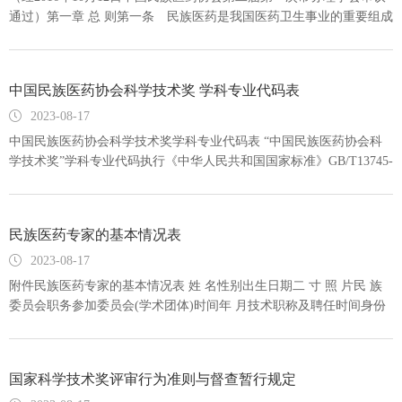
通过）第一章 总 则第一条 民族医药是我国医药卫生事业的重要组成
部分,促进民族医药科学技术的发展与创新，是提高人民健康水平的重
要保障。为了奖励在民族医药科学技术活动中做出突出贡献的公民、
组织，调动广大民族医药科学技术工作者的积极性和创造性，促进我
中国民族医药协会科学技术奖 学科专业代码表
国民族医药科学技术的发展，根据《国家科学技术奖励条例》、《国
家科学技术奖励条例实施
2023-08-17
中国民族医药协会科学技术奖学科专业代码表 “中国民族医药协会科
学技术奖”学科专业代码执行《中华人民共和国国家标准》GB/T13745-
2009标准。*在填写学科代码时，应根据项目的专业属性，选择一个学
科专业代码，并尽可能选择到三级学科专业，若没有三级学科专业
的，则选择至二级填写代码及其名称。 310 基础医学310.11 医学生物
民族医药专家的基本情况表
化学310.14 人体解剖学3
2023-08-17
附件民族医药专家的基本情况表 姓 名性别出生日期二 寸 照 片民 族
委员会职务参加委员会(学术团体)时间年 月技术职称及聘任时间身份
证号工作单位行政职务从事专业通信地址邮政编码联系电话传真电子
信箱毕业院校所学专业毕业时间学历学位会何种外语 1. 英语 □ 2. 法语
□ 3. 德语 □ 4. 日语 □ 5. 俄语 □ 6. 其他（
国家科学技术奖评审行为准则与督查暂行规定